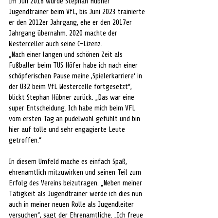
Im Juli 2018 wurde Stephan Hübner 
Jugendtrainer beim VfL, bis Juni 2023 trainierte 
er den 2012er Jahrgang, ehe er den 2017er 
Jahrgang übernahm. 2020 machte der 
Westerceller auch seine C-Lizenz.
„Nach einer langen und schönen Zeit als 
Fußballer beim TUS Höfer habe ich nach einer 
schöpferischen Pause meine ,Spielerkarriere‘ in 
der Ü32 beim VfL Westercelle fortgesetzt“, 
blickt Stephan Hübner zurück. „Das war eine 
super Entscheidung. Ich habe mich beim VFL 
vom ersten Tag an pudelwohl gefühlt und bin 
hier auf tolle und sehr engagierte Leute 
getroffen.“
In diesem Umfeld mache es einfach Spaß, 
ehrenamtlich mitzuwirken und seinen Teil zum 
Erfolg des Vereins beizutragen. „Neben meiner 
Tätigkeit als Jugendtrainer werde ich dies nun 
auch in meiner neuen Rolle als Jugendleiter 
versuchen“, sagt der Ehrenamtliche. „Ich freue 