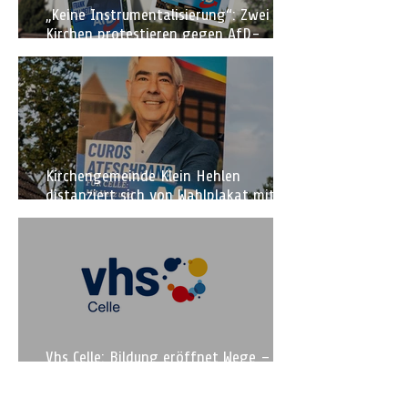
„Keine Instrumentalisierung“: Zwei
Kirchen protestieren gegen AfD-
Wahlplakate
Kirchengemeinde Klein Hehlen
distanziert sich von Wahlplakat mit
Kirchenmotiv
Vhs Celle: Bildung eröffnet Wege –
Lernen gestaltet unsere Zukunft