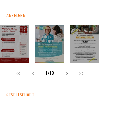
ANZEIGEN
Medizinische
Physiotherapeut/-in
Buchhalter/in
Fachangestellte und
- Physiofit Sülze
(m/w/d) -
1
/
13
Auszubildende zur
dettmer+müller
MFA - Dr. Dingh &
Kollegen
GESELLSCHAFT