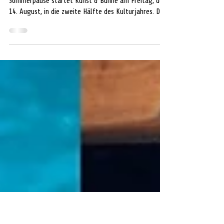
Kunst & Bühne lädt zum Kabarett
mit „Chili con Sahne“ ein
Foto: PROMO Annika Stöver CELLE. Nach der
Sommerpause startet Kunst & Bühne am Freitag, den
14. August, in die zweite Hälfte des Kulturjahres. Den
Auftakt gestaltet das musikalisch-komödiantische
Kabarettduo „Chili con Sahne“ mit seinem Programm
„Wer weiter hüpft, springt oft daneben“. Im
Mittelpunkt des Abends steht das Sportstudio
„Bewegtes Leben“: Dort treffen die ehemaligen
Schulfreundinnen Elke und Chantal wieder
aufeinander. Elke, inzwischen verheiratet und Mutter
zwe