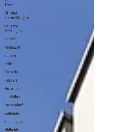
Top
Thema
Eil- und
Kurzmeldungen
Neueste
Meldungen
Vor Ort
MediaWall
Bergen
Celle
Eschede
Faßberg
Flotwedel
Hambühren
Lachendorf
Lohheide
Nienhagen
Südheide