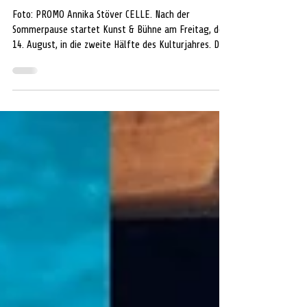
mit „Chili con Sahne“ ein
Foto: PROMO Annika Stöver CELLE. Nach der
Sommerpause startet Kunst & Bühne am Freitag, den
14. August, in die zweite Hälfte des Kulturjahres. Den
Auftakt gestaltet das musikalisch-komödiantische
Kabarettduo „Chili con Sahne“ mit seinem Programm
„Wer weiter hüpft, springt oft daneben“. Im
Mittelpunkt des Abends steht das Sportstudio
„Bewegtes Leben“: Dort treffen die ehemaligen
Schulfreundinnen Elke und Chantal wieder
aufeinander. Elke, inzwischen verheiratet und Mutter
zwe