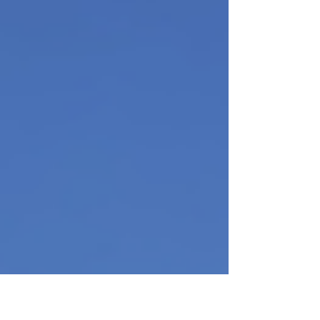
Möglichkeiten, den Sommer unter freiem Himmel zu
genießen. Die spannendsten Veranstaltungen im
Landkreis Celle, geordnet nach Datum und Uhrz