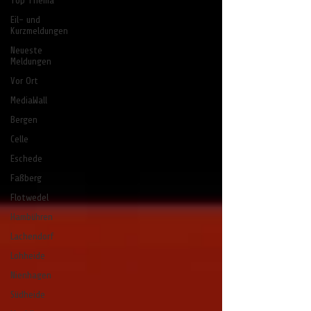
Top Thema
Eil- und
Kurzmeldungen
Neueste
Meldungen
Vor Ort
MediaWall
Bergen
Celle
Eschede
Faßberg
Flotwedel
Hambühren
Lachendorf
Lohheide
Nienhagen
Südheide