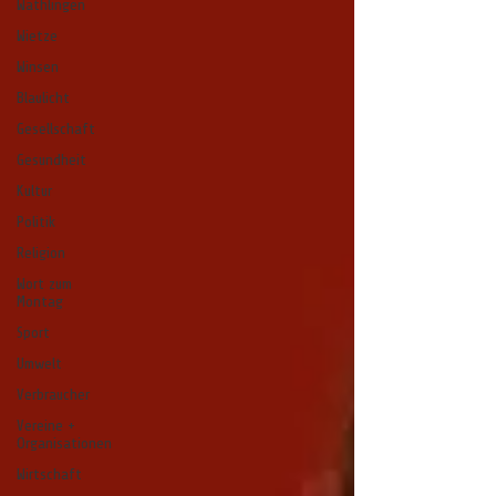
Wathlingen
Wietze
Winsen
Blaulicht
Gesellschaft
Gesundheit
Kultur
Politik
Religion
Wort zum
Montag
Sport
Umwelt
Verbraucher
Vereine +
Organisationen
Wirtschaft