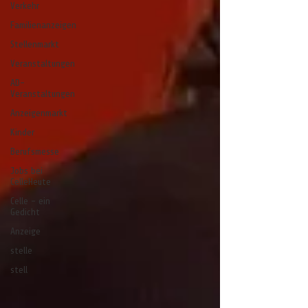
Verkehr
Familienanzeigen
Stellenmarkt
Veranstaltungen
AD-
Veranstaltungen
Anzeigenmarkt
Kinder
Berufsmesse
Jobs bei
CelleHeute
Celle - ein
Gedicht
Anzeige
stelle
stell