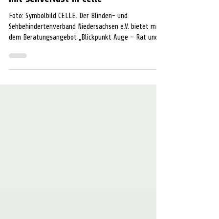
Kostenlose Beratung für Menschen
mit Sehverlust in Celle
Foto: Symbolbild CELLE. Der Blinden- und
Sehbehindertenverband Niedersachsen e.V. bietet mit
dem Beratungsangebot „Blickpunkt Auge – Rat und
Hilfe bei Sehverlust“ eine kostenfreie und
unabhängige Beratung für blinde und sehbehinderte
Menschen sowie deren Angehörige an. Die Beratung
informiert über den Umgang mit einer
Seheinschränkung, geeignete Hilfsmittel sowie
rechtliche und soziale Ansprüche. Zudem erhalten
Betroffene Informationen zu häufigen
Augenerkrankungen wie der Al