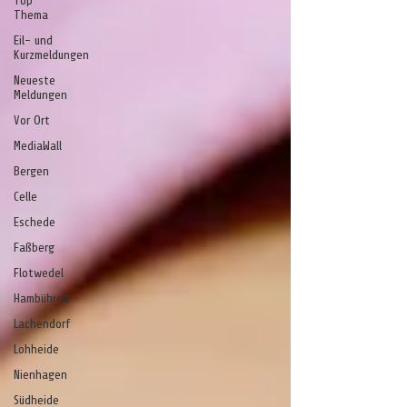
Top
Thema
Eil- und
Kurzmeldungen
Neueste
Meldungen
Vor Ort
MediaWall
Bergen
Celle
Eschede
Faßberg
Flotwedel
Hambühren
Lachendorf
Lohheide
Nienhagen
Südheide