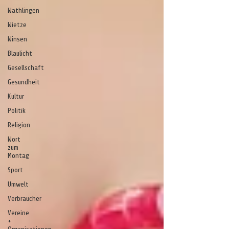
Wathlingen
Wietze
Winsen
Blaulicht
Gesellschaft
Gesundheit
Kultur
Politik
Religion
Wort
zum
Montag
Sport
Umwelt
Verbraucher
Vereine
+