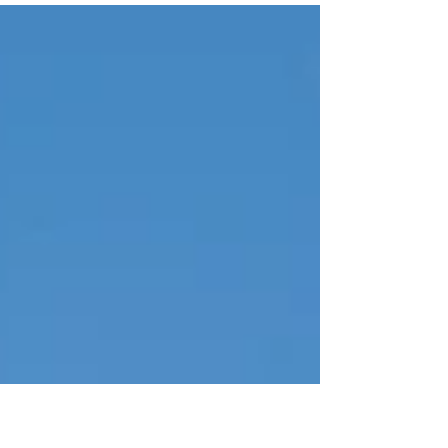
den Schultern zu nehmen. Viele von euch wissen
selbst, was für Kosten und Stress bei einer
Beerdigung anfallen können, daher bitte ich euch
etwas zu helfen.", heißt es auf dem GoFundMe-
Spendenaufruf, den Marc Banning aus Celle ins Leben
rief. 13.000€ soll dieser nun mindestens einsammeln,
bereits 11.035€ wurden von 272 Sp