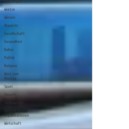
Wathlingen
Wietze
Winsen
Blaulicht
Gesellschaft
Gesundheit
Kultur
Politik
Religion
Wort zum
Montag
Sport
Umwelt
Verbraucher
Vereine +
Organisationen
Wirtschaft