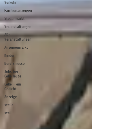
Verkehr
Familienanzeigen
Stellenmarkt
Veranstaltungen
AD-
Veranstaltungen
Anzeigenmarkt
Kinder
Berufsmesse
Jobs bei
CelleHeute
Celle - ein
Gedicht
Anzeige
stelle
stell