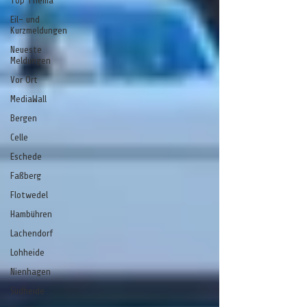
Top Thema
Eil- und
Kurzmeldungen
Neueste
Meldungen
Vor Ort
MediaWall
Bergen
Celle
Eschede
Faßberg
Flotwedel
Hambühren
Lachendorf
Lohheide
Nienhagen
Südheide