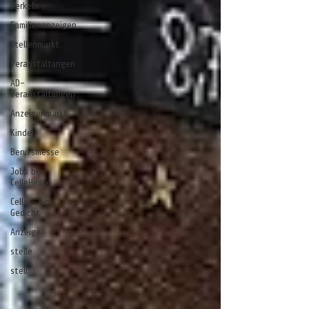
Verkehr
Familienanzeigen
Stellenmarkt
Veranstaltungen
AD-
Veranstaltungen
Anzeigenmarkt
Kinder
Berufsmesse
Jobs bei
CelleHeute
Celle - ein
Gedicht
Anzeige
stelle
stell