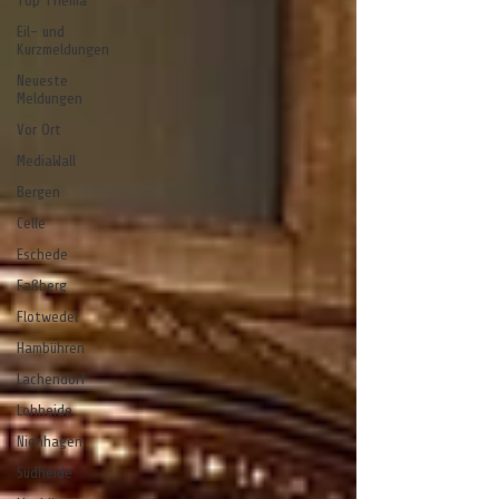
Top Thema
Eil- und
Kurzmeldungen
Neueste
Meldungen
Vor Ort
MediaWall
Bergen
Celle
Eschede
Faßberg
Flotwedel
Hambühren
Lachendorf
Lohheide
Nienhagen
Südheide