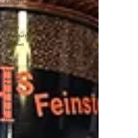
Wathlingen
Wietze
Winsen
Blaulicht
Gesellschaft
Gesundheit
Kultur
Politik
Religion
Wort zum
Montag
Sport
Umwelt
Verbraucher
Vereine +
Organisationen
Wirtschaft