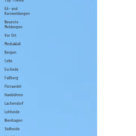
Top Thema
Eil- und
Kurzmeldungen
Neueste
Meldungen
Vor Ort
MediaWall
Bergen
Celle
Eschede
Faßberg
Flotwedel
Hambühren
Lachendorf
Lohheide
Nienhagen
Südheide