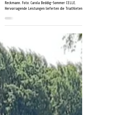
mit Siegen beim Hitzetriathlon
Gerald Sommer, Dr. Claudia Schimschal, Dr. Hanno
Reckmann. Foto: Carola Beddig-Sommer CELLE.
Hervorragende Leistungen lieferten die Triathleten
des VfL Westercelle bei der 34 Grad Hitzeschlacht in
Wolfenbüttel ab. Dr. Claudia Schimschal sicherte sich
den Sieg in der Gesamtwertung der Frauen mit 7
Minuten Vorsprung auf die Zweitplatzierte. Gerald
Sommer erkämpfte sich Gold in der Altersklasse (AK)
65 und damit 10 Qualifikationspunkte für die WM in
Hamburg 2027. Dr. Hanno Reckm