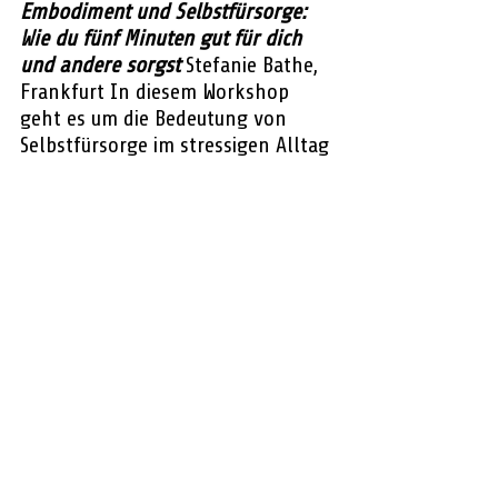
Embodiment und Selbstfürsorge: 
Wie du fünf Minuten gut für dich 
und andere sorgst
Stefanie Bathe, 
Frankfurt In diesem Workshop 
geht es um die Bedeutung von 
Selbstfürsorge im stressigen Alltag 
pädagogischer Fachkräfte. Stefanie 
Bathe wird praktische Übungen 
und Techniken aus der Positiven 
Psychologie vorstellen, um in 
kurzer Zeit Ruhe zu finden und die 
eigene Resilienz zu stärken.
Celle
CD-Kaserne
Niedersachsen
Resilienz
Fachtag
Neueste Meldungen
Vor Ort
Celle