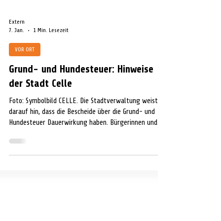
Extern
7. Jan.
1 Min. Lesezeit
VOR ORT
Grund- und Hundesteuer: Hinweise
der Stadt Celle
Foto: Symbolbild CELLE. Die Stadtverwaltung weist
darauf hin, dass die Bescheide über die Grund- und
Hundesteuer Dauerwirkung haben. Bürgerinnen und
Bürger erhalten ab Januar nur dann einen neuen
Bescheid, wenn sich Änderungen an der
Steuerfestsetzung ergeben. Falls einen Dauerbeleg
beziehungsweise Dauerauftrag eingerichtet wurde
wird darum gebeten, die Beträge zu überprüfen. Bitte