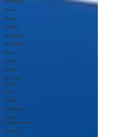
Wathlingen
Wietze
Winsen
Blaulicht
Gesellschaft
Gesundheit
Kultur
Politik
Religion
Wort zum
Montag
Sport
Umwelt
Verbraucher
Vereine +
Organisationen
Wirtschaft