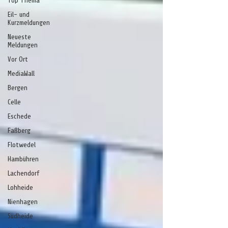
Top Thema
Eil- und
Kurzmeldungen
Neueste
Meldungen
Vor Ort
MediaWall
Bergen
Celle
Eschede
Faßberg
Flotwedel
Hambühren
Lachendorf
Lohheide
Nienhagen
Südheide