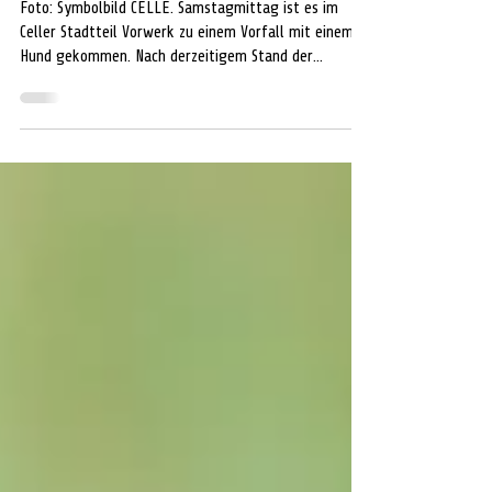
aus
Foto: Symbolbild CELLE. Samstagmittag ist es im
Celler Stadtteil Vorwerk zu einem Vorfall mit einem
Hund gekommen. Nach derzeitigem Stand der
Ermittlungen war ein Spaziergänger gegen 11:15 Uhr
mit seinem Hund, einem Großspitz, auf dem Stichweg
zwischen zwei Grundstücken in der Straße "Am
Poggenteich" spazieren. Von einem der Grundstücke
übersprang ein dort lebender Hund, ein Canario Boxer
Mix, die Umzäunung, griff den Hund des
Spaziergängers sofort an und verletzte das Tier d