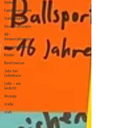
Verkehr
Familienanzeigen
Stellenmarkt
Veranstaltungen
AD-
Veranstaltungen
Anzeigenmarkt
Kinder
Berufsmesse
Jobs bei
CelleHeute
Celle - ein
Gedicht
Anzeige
stelle
stell