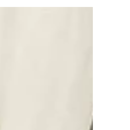
Buchhaltung über die verschiedenen
Programmbereiche bis hin zum Hausmeister haben 16
Jugendliche in einer Rallye durchs Haus die vhs Celle
von innen kennengelernt. Anschließend haben sie
selbst interessante neue Kurse erstellt und
gelayoutet. Schön war’s und auch inspirierend!
Gespannt sein darf man, welche der Kursideen sich im
nächst