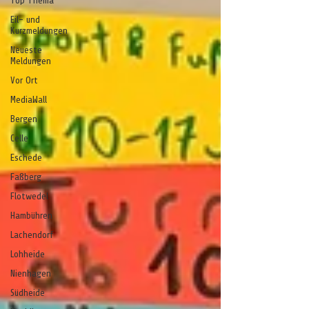
Top Thema
Eil- und
Kurzmeldungen
Neueste
Meldungen
Vor Ort
MediaWall
Bergen
Celle
Eschede
Faßberg
Flotwedel
Hambühren
Lachendorf
Lohheide
Nienhagen
Südheide