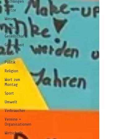
Wathlingen
Wietze
Winsen
Blaulicht
Gesellschaft
Gesundheit
Kultur
Politik
Religion
Wort zum
Montag
Sport
Umwelt
Verbraucher
Vereine +
Organisationen
Wirtschaft