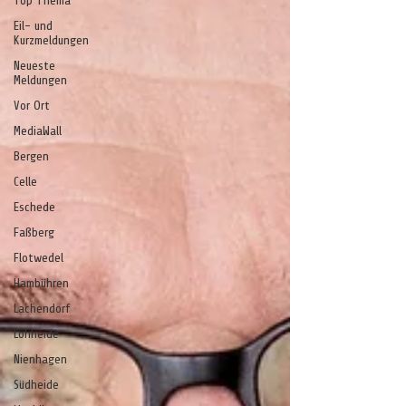
Top Thema
Eil- und
Kurzmeldungen
Neueste
Meldungen
Vor Ort
MediaWall
Bergen
Celle
Eschede
Faßberg
Flotwedel
Hambühren
Lachendorf
Lohheide
Nienhagen
Südheide