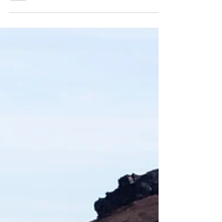
Eine Anmeldung zu dem kostenfreien Sprechtag ist
erforderlich bei Gritt Sonnenberg, Tel. 04131 742-142,
gritt.sonnenberg@ihklw.de, oder unter
www.ihk.de/ihklw/schutzrechte