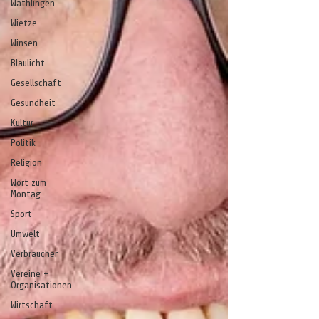
Wathlingen
Wietze
Winsen
Blaulicht
Gesellschaft
Gesundheit
Kultur
Politik
Religion
Wort zum
Montag
Sport
Umwelt
Verbraucher
Vereine +
Organisationen
Wirtschaft