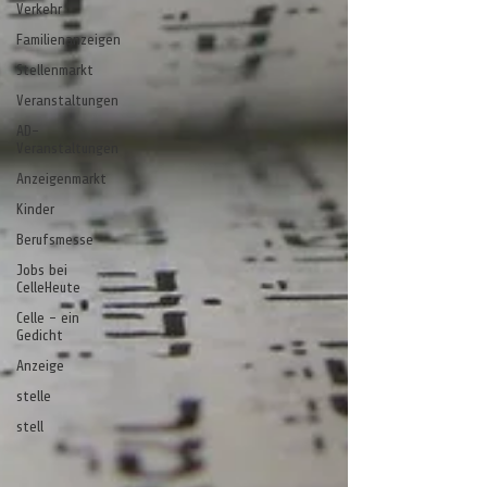
Verkehr
Familienanzeigen
Stellenmarkt
Veranstaltungen
AD-
Veranstaltungen
Anzeigenmarkt
Kinder
Berufsmesse
Jobs bei
CelleHeute
Celle - ein
Gedicht
Anzeige
stelle
stell