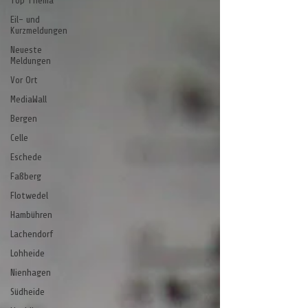
Top Thema
Eil- und
Kurzmeldungen
Neueste
Meldungen
Vor Ort
MediaWall
Bergen
Celle
Eschede
Faßberg
Flotwedel
Hambühren
Lachendorf
Lohheide
Nienhagen
Südheide