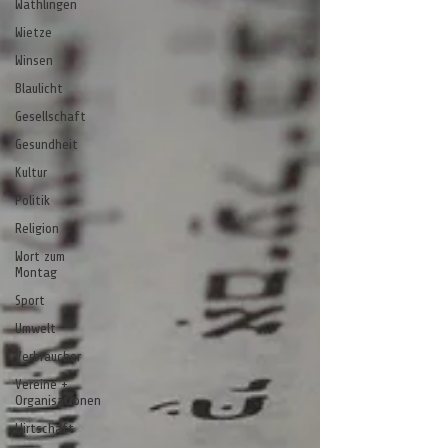
Wathlingen
Wietze
Winsen
Blaulicht
Gesellschaft
Gesundheit
Kultur
Politik
Religion
Wort zum
Montag
Sport
Umwelt
Verbraucher
Vereine +
Organisationen
Wirtschaft