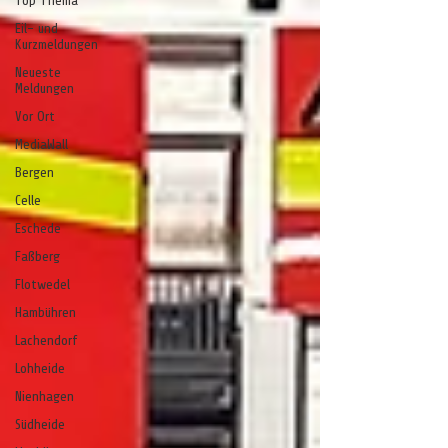
Top Thema
Eil- und
Kurzmeldungen
Neueste
Meldungen
Vor Ort
MediaWall
Bergen
Celle
Eschede
Faßberg
Flotwedel
Hambühren
Lachendorf
Lohheide
Nienhagen
Südheide