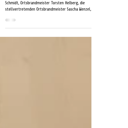
Vlnr: Stadtbrandmeister Michael Schlüter, Marcel
Schmidt, Ortsbrandmeister Torsten Helberg, die
stellvertretenden Ortsbrandmeister Sascha Wenzel,
Bernd Berger. Foto: Jens Führer WALSRODE. Am
vergangenen Donnerstag fand eine außerordentliche
Mitgliederversammlung bei der Freiwilligen
Feuerwehr Walsrode statt. Haupttagesordnungspunkt
war die Wahl eines stellvertretenden
Ortsbrandmeisters, da der amtierende Amtsinhaber
Bernd Berger zeitnah die Altersgrenze erreichen und
somit