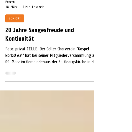
Extern
18. März
1 Min. Lesezeit
VOR ORT
20 Jahre Sangesfreude und
Kontinuität
Foto: privat CELLE. Der Celler Chorverein "Gospel
Works! e.V." hat bei seiner Mitgliederversammlung am
09. März im Gemeindehaus der St. Georgskirche in der
Blumlage seinen Vorstand neu gewählt und damit im
20. Jubiläumsjahr ein Zeichen für Kontinuität und 20
Jahre Sangesfreude gesetzt. Es gibt noch ein
weiteres Jubiläum: Seit 10 Jahren wird der Chor von
Susanne Traber geleitet. Zum geschäftsführenden
Vorstand gehören: Maria Rest als 1. Vorsitzende, zur 2.