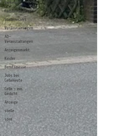
Verkehr
Familienanzeigen
Stellenmarkt
Veranstaltungen
AD-
Veranstaltungen
Anzeigenmarkt
Kinder
Berufsmesse
Jobs bei
CelleHeute
Celle - ein
Gedicht
Anzeige
stelle
stell