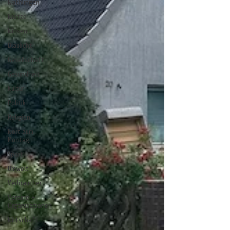
Wathlingen
Wietze
Winsen
Blaulicht
Gesellschaft
Gesundheit
Kultur
Politik
Religion
Wort zum
Montag
Sport
Umwelt
Verbraucher
Vereine +
Organisationen
Wirtschaft