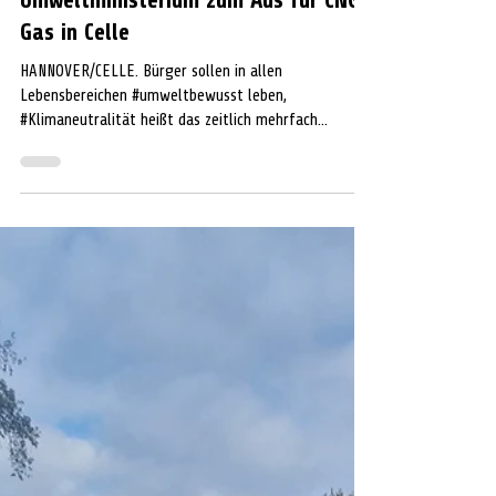
Audrey-Lynn Struck
5. Jan. 2023
1 Min. Lesezeit
POLITIK
"Lieber E-Autos" -
Umweltministerium zum Aus für CNG-
Gas in Celle
HANNOVER/CELLE. Bürger sollen in allen
Lebensbereichen #umweltbewusst leben,
#Klimaneutralität heißt das zeitlich mehrfach
verschobene...