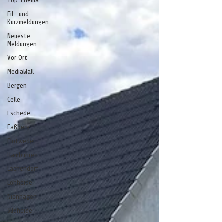
Top Thema
Eil- und
Kurzmeldungen
Neueste
Meldungen
Vor Ort
MediaWall
Bergen
Celle
Eschede
Faßberg
Flotwedel
Hambühren
Lachendorf
Lohheide
Nienhagen
Südheide