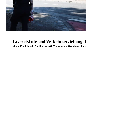
Laserpistole und Verkehrserziehung: Mit
der Polizei Celle auf Temposünder-Jagd