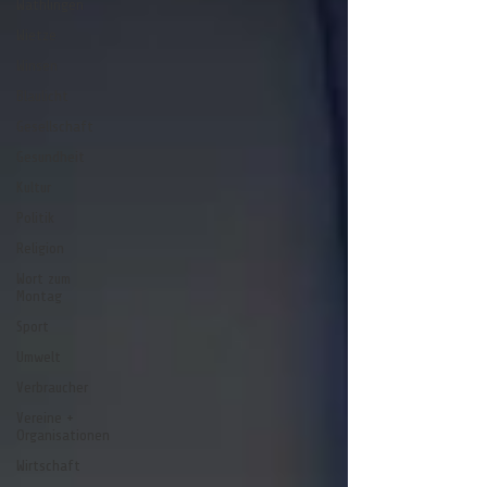
Wathlingen
Wietze
Winsen
Blaulicht
Gesellschaft
Gesundheit
Kultur
Politik
Religion
Wort zum
Montag
Sport
Umwelt
Verbraucher
Vereine +
Organisationen
Wirtschaft