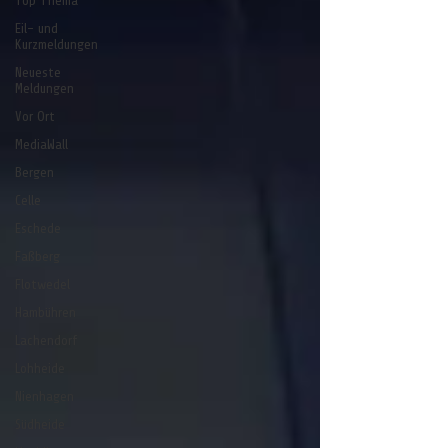
Top Thema
Eil- und
Kurzmeldungen
Neueste
Meldungen
Vor Ort
MediaWall
Bergen
Celle
Eschede
Faßberg
Flotwedel
Hambühren
Lachendorf
Lohheide
Nienhagen
Südheide