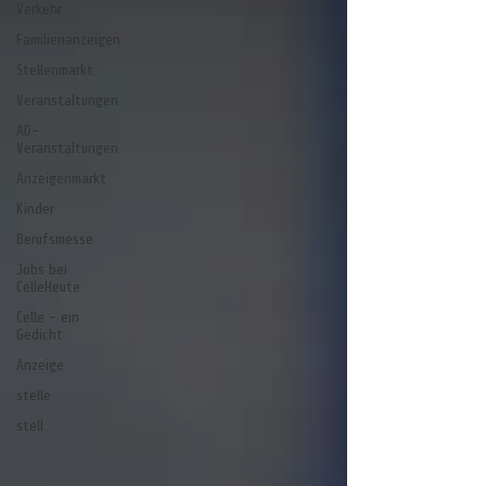
Verkehr
Familienanzeigen
Stellenmarkt
Veranstaltungen
AD-
Veranstaltungen
Anzeigenmarkt
Kinder
Berufsmesse
Jobs bei
CelleHeute
Celle - ein
Gedicht
Anzeige
stelle
stell