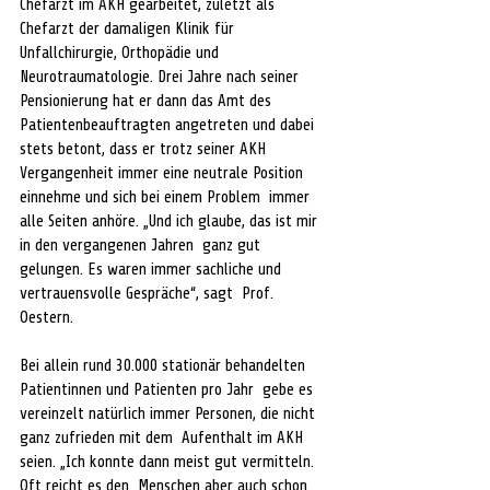
Chefarzt im AKH gearbeitet, zuletzt als  
Chefarzt der damaligen Klinik für 
Unfallchirurgie, Orthopädie und  
Neurotraumatologie. Drei Jahre nach seiner 
Pensionierung hat er dann das Amt des  
Patientenbeauftragten angetreten und dabei 
stets betont, dass er trotz seiner AKH 
Vergangenheit immer eine neutrale Position 
einnehme und sich bei einem Problem  immer 
alle Seiten anhöre. „Und ich glaube, das ist mir 
in den vergangenen Jahren  ganz gut 
gelungen. Es waren immer sachliche und 
vertrauensvolle Gespräche“, sagt  Prof. 
Oestern. 
Bei allein rund 30.000 stationär behandelten 
Patientinnen und Patienten pro Jahr  gebe es 
vereinzelt natürlich immer Personen, die nicht 
ganz zufrieden mit dem  Aufenthalt im AKH 
seien. „Ich konnte dann meist gut vermitteln. 
Oft reicht es den  Menschen aber auch schon 