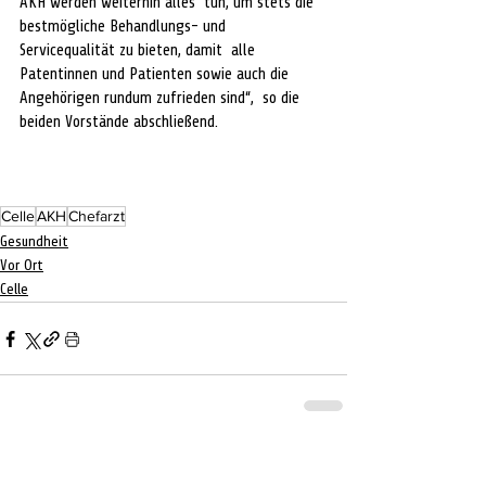
AKH werden weiterhin alles  tun, um stets die 
bestmögliche Behandlungs- und 
Servicequalität zu bieten, damit  alle 
Patentinnen und Patienten sowie auch die 
Angehörigen rundum zufrieden sind“,  so die 
beiden Vorstände abschließend. 
Celle
AKH
Chefarzt
Gesundheit
Vor Ort
Celle