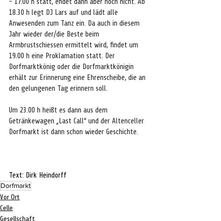
- 17.00 h statt, endet dann aber noch nicht. Ab 
18.30 h legt DJ Lars auf und lädt alle 
Anwesenden zum Tanz ein. Da auch in diesem 
Jahr wieder der/die Beste beim 
Armbrustschiessen ermittelt wird, findet um 
19.00 h eine Proklamation statt. Der 
Dorfmarktkönig oder die Dorfmarktkönigin 
erhält zur Erinnerung eine Ehrenscheibe, die an 
den gelungenen Tag erinnern soll.
Um 23.00 h heißt es dann aus dem 
Getränkewagen „Last Call“ und der Altenceller 
Dorfmarkt ist dann schon wieder Geschichte.
Text: Dirk Heindorff
Dorfmarkt
Vor Ort
Celle
Gesellschaft