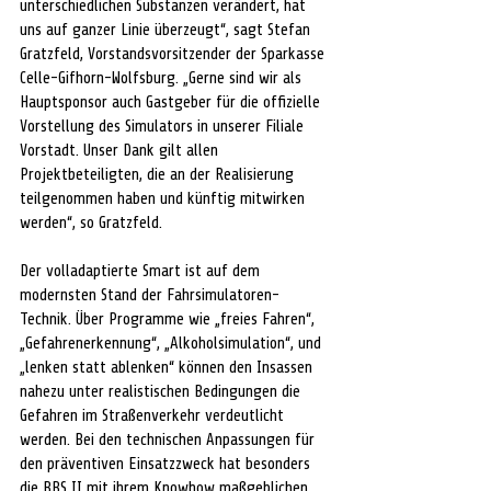
unterschiedlichen Substanzen verändert, hat 
uns auf ganzer Linie überzeugt“, sagt Stefan 
Gratzfeld, Vorstandsvorsitzender der Sparkasse 
Celle-Gifhorn-Wolfsburg. „Gerne sind wir als 
Hauptsponsor auch Gastgeber für die offizielle 
Vorstellung des Simulators in unserer Filiale 
Vorstadt. Unser Dank gilt allen 
Projektbeteiligten, die an der Realisierung 
teilgenommen haben und künftig mitwirken 
werden“, so Gratzfeld. 
Der volladaptierte Smart ist auf dem 
modernsten Stand der Fahrsimulatoren-
Technik. Über Programme wie „freies Fahren“, 
„Gefahrenerkennung“, „Alkoholsimulation“, und 
„lenken statt ablenken“ können den Insassen 
nahezu unter realistischen Bedingungen die 
Gefahren im Straßenverkehr verdeutlicht 
werden. Bei den technischen Anpassungen für 
den präventiven Einsatzzweck hat besonders 
die BBS II mit ihrem Knowhow maßgeblichen 