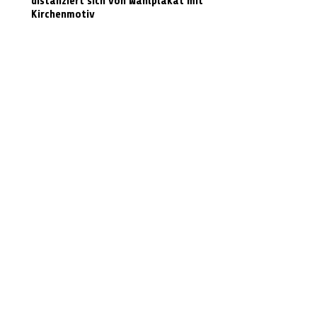
distanziert sich von Wahlplakat mit
Kirchenmotiv
Radarmessungen im Landkreis Celle