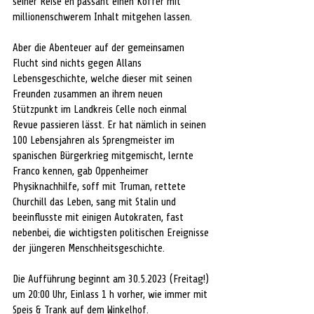
seiner Reise en passant einen Koffer mit 
millionenschwerem Inhalt mitgehen lassen. 
Aber die Abenteuer auf der gemeinsamen 
Flucht sind nichts gegen Allans 
Lebensgeschichte, welche dieser mit seinen 
Freunden zusammen an ihrem neuen 
Stützpunkt im Landkreis Celle noch einmal 
Revue passieren lässt. Er hat nämlich in seinen 
100 Lebensjahren als Sprengmeister im 
spanischen Bürgerkrieg mitgemischt, lernte 
Franco kennen, gab Oppenheimer 
Physiknachhilfe, soff mit Truman, rettete 
Churchill das Leben, sang mit Stalin und 
beeinflusste mit einigen Autokraten, fast 
nebenbei, die wichtigsten politischen Ereignisse 
der jüngeren Menschheitsgeschichte. 
Die Aufführung beginnt am 30.5.2023 (Freitag!) 
um 20:00 Uhr, Einlass 1 h vorher, wie immer mit 
Speis & Trank auf dem Winkelhof. 