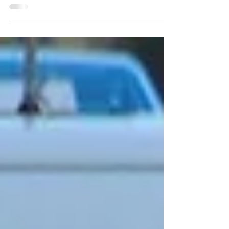
Wietze zu einem Verkehrsunfall gekommen. Der 30
Jahre alte Fahrer eines Citroen befuhr gegen 20:25
Uhr aus Jeversen kommend die Nienburger Straße in
Richtung des Kreisels am Ortseingang Wietze. Dort
fuhr er mit seinem PKW über die Kreiselinsel,
kollidierte zunächst mit einem Verkehrsschild und
dann mit dem Nissan eines 35-Jährigen, der gerade
den Kreisel befuhr. Verletzt wurde niemand. Beide
Fahrzeuge wurden bei dem Unfall besc