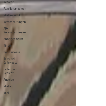
Verkehr
Familienanzeigen
Stellenmarkt
Veranstaltungen
AD-
Veranstaltungen
Anzeigenmarkt
Kinder
Berufsmesse
Jobs bei
CelleHeute
Celle - ein
Gedicht
Anzeige
stelle
stell