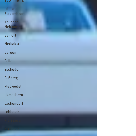
Top Thema
Eil- und
Kurzmeldungen
Neueste
Meldungen
Vor Ort
MediaWall
Bergen
Celle
Eschede
Faßberg
Flotwedel
Hambühren
Lachendorf
Lohheide
Nienhagen
Südheide