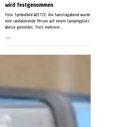
13. Apr.
1 Min. Lesezeit
VOR ORT
Eskalation auf Campingplatz: Frau
wird festgenommen
Foto: Symbolbild WIETZE. Am Samstagabend wurde
eine randalierende Person auf einem Campingplatz in
Wietze gemeldet. Trotz mehrerer
Schlichtungsversuche durch die eingesetzten Beamten
ließ sich die deutlich alkoholisierte 37-Jährige nicht
beruhigen, sodass diese einen eing. Beamten schubste
und im weiteren Verlauf die Beamten beleidigte. Die
Randaliererin wurde anschließend in Gewahrsam
genommen und verbrachte die Nacht in der
Gewahrsamszelle der Polizei. Durch die Beamten wur