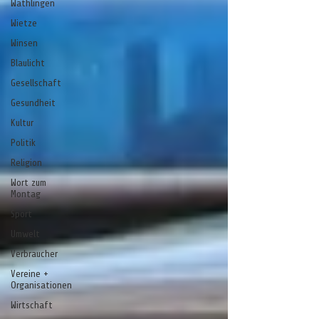
Wathlingen
Wietze
Winsen
Blaulicht
Gesellschaft
Gesundheit
Kultur
Politik
Religion
Wort zum
Montag
Sport
Umwelt
Verbraucher
Vereine +
Organisationen
Wirtschaft