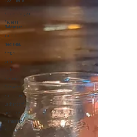
Top Thema
Eil- und
Kurzmeldungen
Neueste
Meldungen
Vor Ort
MediaWall
Bergen
Celle
Eschede
Faßberg
Flotwedel
Hambühren
Lachendorf
Lohheide
Nienhagen
Südheide