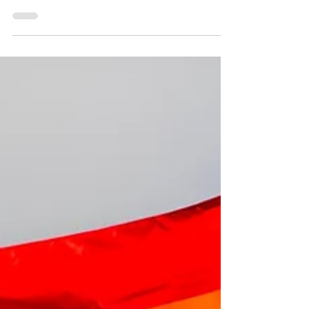
Bergen hisst die Regenbogenfahne
BERGEN. Zum 17. Mai, dem Internationalen Tag gegen
Homo-, Bi-, Inter- und Transphobie, lässt die Stadt
Bergen die Regenbogenfahne vor dem...