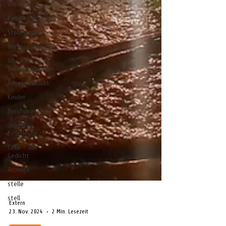
Verkehr
Familienanzeigen
Stellenmarkt
Veranstaltungen
AD-
Veranstaltungen
Anzeigenmarkt
Kinder
Berufsmesse
Jobs bei
CelleHeute
Celle - ein
Gedicht
Anzeige
stelle
stell