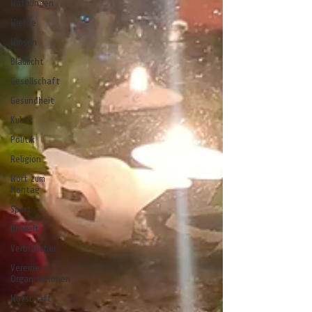
Wathlingen
Wietze
Winsen
Blaulicht
Gesellschaft
Gesundheit
Kultur
Politik
Religion
Wort zum
Montag
Sport
Umwelt
Verbraucher
Vereine +
Organisationen
Wirtschaft