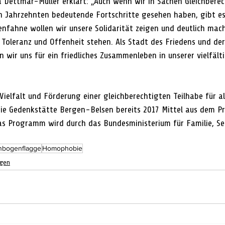
a Dettmar-Müller erklärt: „Auch wenn wir in Sachen Gleichbere
ten Jahrzehnten bedeutende Fortschritte gesehen haben, gibt es
nfahne wollen wir unsere Solidarität zeigen und deutlich mach
Toleranz und Offenheit stehen. Als Stadt des Friedens und der
n wir uns für ein friedliches Zusammenleben in unserer vielfält
Vielfalt und Förderung einer gleichberechtigten Teilhabe für a
die Gedenkstätte Bergen-Belsen bereits 2017 Mittel aus dem 
as Programm wird durch das Bundesministerium für Familie, Se
nbogenflagge
Homophobie
rgen