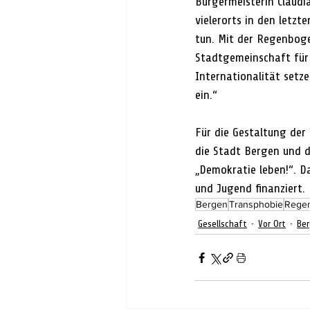
Bürgermeisterin Claudi
vielerorts in den letz
tun. Mit der Regenboge
Stadtgemeinschaft für 
Internationalität setze
ein.“
Für die Gestaltung der 
die Stadt Bergen und 
„Demokratie leben!“. D
und Jugend finanziert.
Bergen
Transphobie
Rege
Gesellschaft
Vor Ort
Be