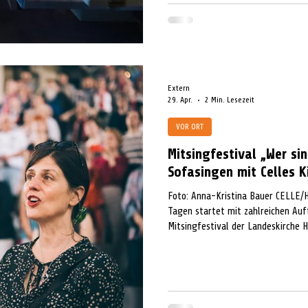
Extern
29. Apr.
2 Min. Lesezeit
VOR ORT
Mitsingfestival „Wer sin
Sofasingen mit Celles K
Foto: Anna-Kristina Bauer CELLE/
Tagen startet mit zahlreichen Au
Mitsingfestival der Landeskirche 
auf!“ werden in weiten Teilen Nied
voraussichtlich mehr als 30.000 S
sind noch gestiegen: Mittlerweile
in den Gemeinden zu rund 360 Mits