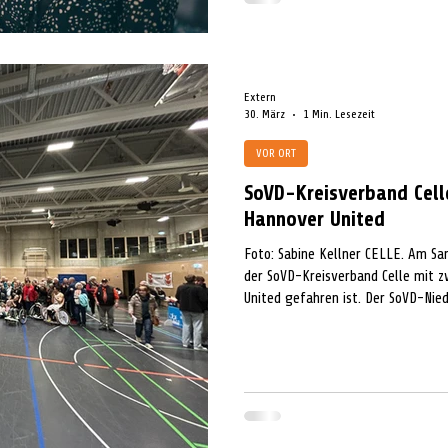
Extern
30. März
1 Min. Lesezeit
VOR ORT
SoVD-Kreisverband Cell
Hannover United
Foto: Sabine Kellner CELLE. Am Sa
der SoVD-Kreisverband Celle mit 
United gefahren ist. Der SoVD-Nie
sich wieder einmal, dass die Halle 
Hannover United traf auf die Rhine
108 sportbegeisterte Fans vom So
Rollstuhlbasketball vom Feinsten.