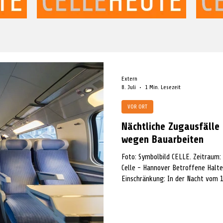
Extern
8. Juli
1 Min. Lesezeit
VOR ORT
Nächtliche Zugausfälle
wegen Bauarbeiten
Foto: Symbolbild CELLE. Zeitraum: 
Celle - Hannover Betroffene Halte
Einschränkung: In der Nacht vom 1
Uelzen nach Celle. Ab Celle in Ric
fährt erst ab Celle in Richtung Ue
fällt ebenfalls aus. Baumaßnahme:
Celle in Richtung