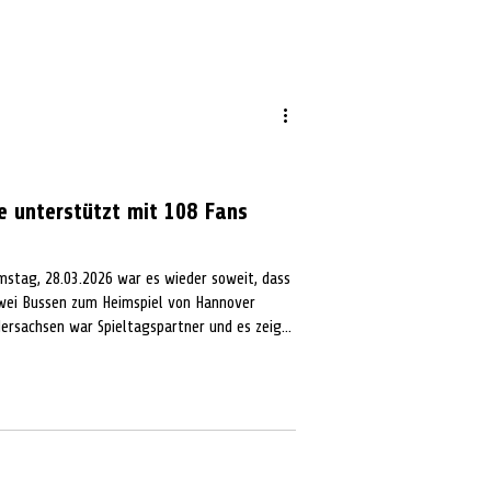
e unterstützt mit 108 Fans
mstag, 28.03.2026 war es wieder soweit, dass
zwei Bussen zum Heimspiel von Hannover
dersachsen war Spieltagspartner und es zeigte
bis auf den letzten Platz gefüllt war.
 River Rhinos Wiesbaden. Die Halle bebte und
VD-Kreisverband Celle erlebten
 Zw