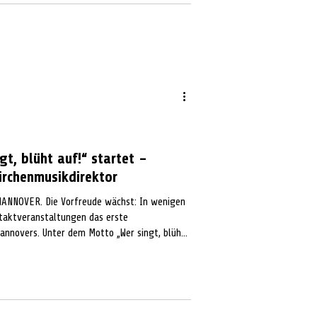
gt, blüht auf!“ startet –
irchenmusikdirektor
HANNOVER. Die Vorfreude wächst: In wenigen
ftaktveranstaltungen das erste
Hannovers. Unter dem Motto „Wer singt, blüht
ersachsens vom 2. bis 25. Mai 2026
timmen erklingen. Sämtliche Festival-Zahlen
 laden mehr als 800 Musikerinnen und Musiker
ingvera