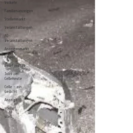
Verkehr
Familienanzeigen
Stellenmarkt
Veranstaltungen
AD-
Veranstaltungen
Anzeigenmarkt
Kinder
Berufsmesse
Jobs bei
CelleHeute
Celle - ein
Gedicht
Anzeige
stelle
stell