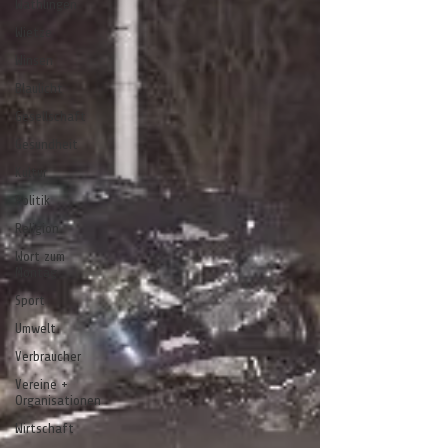
Wathlingen
Wietze
Winsen
Blaulicht
Gesellschaft
Gesundheit
Kultur
Politik
Religion
Wort zum
Montag
Sport
Umwelt
Verbraucher
Vereine +
Organisationen
Wirtschaft