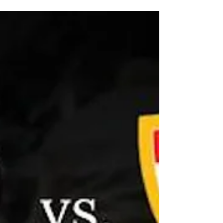
Detlev G. im Alter von nur 54 Jahren....