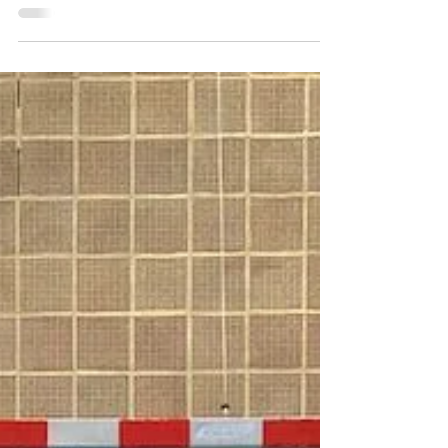
Erdbebenopfer in der Türkei und
Syrien
CELLE. Der SV #Dicle lädt gemeinsam mit dem SV
#Welat Gifhorn am Freitag den 17.02 um 18:30 Uhr zu
einem Benefizspiel, dessen gesamte...