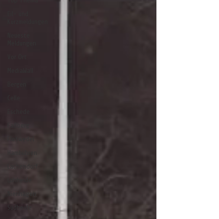
Top Thema
Eil- und
Kurzmeldungen
Neueste
Meldungen
Vor Ort
MediaWall
Bergen
Celle
Eschede
Faßberg
Flotwedel
Hambühren
Lachendorf
Lohheide
Nienhagen
Südheide