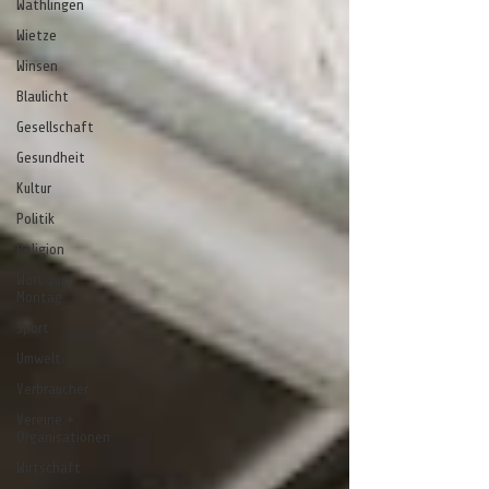
Wathlingen
Wietze
Winsen
Blaulicht
Gesellschaft
Gesundheit
Kultur
Politik
Religion
Wort zum
Montag
Sport
Umwelt
Verbraucher
Vereine +
Organisationen
Wirtschaft