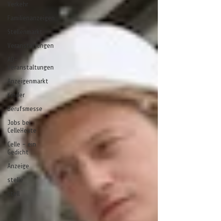
Verkehr
Familienanzeigen
Stellenmarkt
Veranstaltungen
AD-
Veranstaltungen
Anzeigenmarkt
Kinder
Berufsmesse
Jobs bei
CelleHeute
Celle - ein
Gedicht
Anzeige
stelle
stell