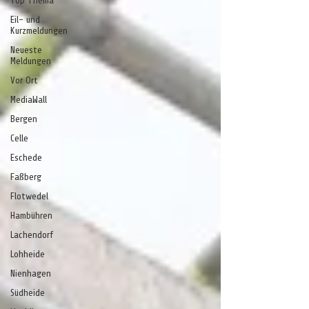
Top Thema
Eil- und
Kurzmeldungen
Neueste
Meldungen
Vor Ort
MediaWall
Bergen
Celle
Eschede
Faßberg
Flotwedel
Hambühren
Lachendorf
Lohheide
Nienhagen
Südheide