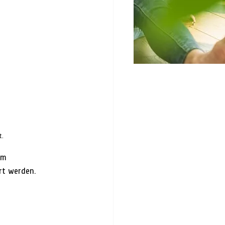
t.
am 
rt werden.