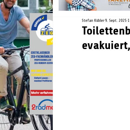
Stefan Kübler
9. Sept. 2025
1
Toiletten
evakuiert