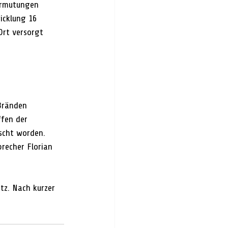
ermutungen 
icklung 16 
Ort versorgt 
Bränden 
fen der 
scht worden. 
recher Florian 
tz. Nach kurzer 