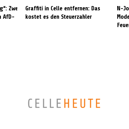
g“: Zwei
Graffiti in Celle entfernen: Das
N-Jo
n AfD-
kostet es den Steuerzahler
Mode
Feue
CELLEHEUTE – die crossmediale Online-Tageszeitung