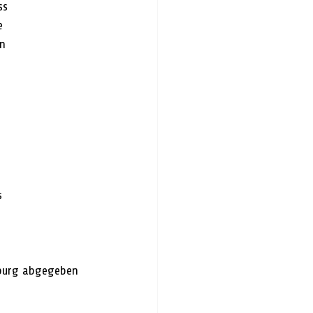
ss 
e 
n 
s 
sburg abgegeben 