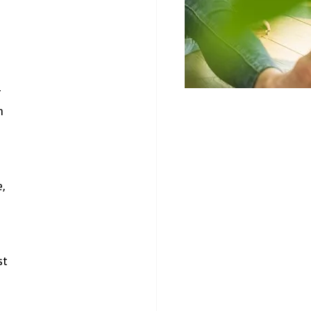
 
h 
 
, 
st 