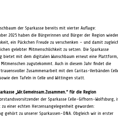
nschbaum der Sparkasse bereits mit vierter Auflage:
mber 2025 haben die Bürgerinnen und Bürger der Region wieder
keit, ein Päckchen Freude zu verschenken – und damit zugleic
ichen gelebter Mitmenschlichkeit zu setzen. Die Sparkasse 
g bietet mit dem digitalen Wunschbaum erneut eine Plattform,
n Mitmenschen zugutekommt. Auch in diesem Jahr findet die 
rtrauensvoller Zusammenarbeit mit den Caritas-Verbänden Celle
owie den Tafeln in Celle und Wittingen statt.
parkasse „Wir.Gemeinsam.Zusammen.“ für die Region
Vorstandsvorsitzender der Sparkasse Celle-Gifhorn-Wolfsburg, i
 zu einer echten Herzensangelegenheit geworden:
g gehört zu unserer Sparkassen-DNA. Obgleich wir in erster 