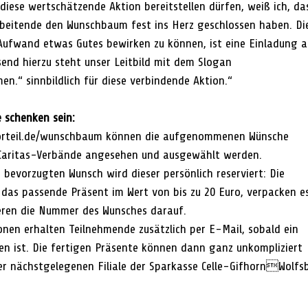
 diese wertschätzende Aktion bereitstellen dürfen, weiß ich, da
beitende den Wunschbaum fest ins Herz geschlossen haben. Di
Aufwand etwas Gutes bewirken zu können, ist eine Einladung a
send hierzu steht unser Leitbild mit dem Slogan 
n.“ sinnbildlich für diese verbindende Aktion.“
 schenken sein:
rteil.de/wunschbaum können die aufgenommenen Wünsche 
 Caritas-Verbände angesehen und ausgewählt werden.
 bevorzugten Wunsch wird dieser persönlich reserviert: Die 
as passende Präsent im Wert von bis zu 20 Euro, verpacken e
ieren die Nummer des Wunsches darauf.
onen erhalten Teilnehmende zusätzlich per E-Mail, sobald ein 
en ist. Die fertigen Präsente können dann ganz unkompliziert 
der nächstgelegenen Filiale der Sparkasse Celle-GifhornWolf