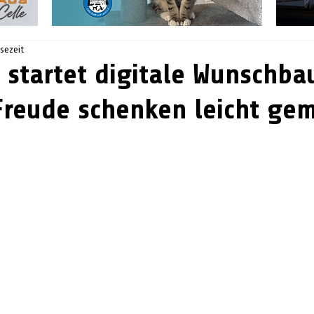
esezeit
 startet digitale Wunschb
Freude schenken leicht ge