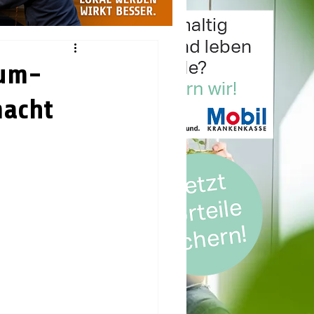
aum-
macht