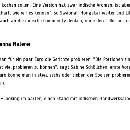
f kochen sollen. Eine Version hat zwar indische Aromen, ist abe
charf, wie wir es kennen", so Swapnali Hongekar weiter und Lik
auch an die indische Community denken, ohne den Celler aus d
enna Malerei
n für ein paar Euro die Gerichte probieren. "Die Portionen sin
hst viel probieren zu können", sagt Sabine Schöllchen, erste Vor
 Euro könne man in etwa sechs oder sieben der Speisen probieren
en.
ve-Cooking im Garten, einen Stand mit indischen Handwerksarb