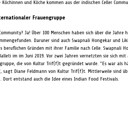
ie Köchinnen und Köche kommen aus der indischen Celler Commun
nternationaler Frauengruppe
e Community? Ja! Über 100 Menschen haben sich über die Jahre h
mengefunden. Daruner sind auch Swapnali Hongekar und Likit
 beruflichen Gründen mit ihrer Familie nach Celle. Swapnali H
alleti im im Juni 2019. Vor zwei Jahren vernetzten sie sich mit
ruppe, die von Kultur Trif(f)t gegründet wurde. "Es war als hä
 sagt Diane Feldmann von Kultur Trif(f)t. Mittlerweile sind ü
. Dort entstand auch die Idee eines Indian Food Festivals.