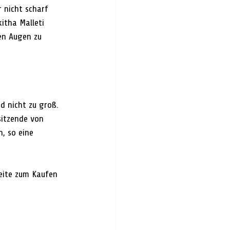
r nicht scharf 
itha Malleti 
en Augen zu 
d nicht zu groß. 
sitzende von 
, so eine 
eite zum Kaufen 