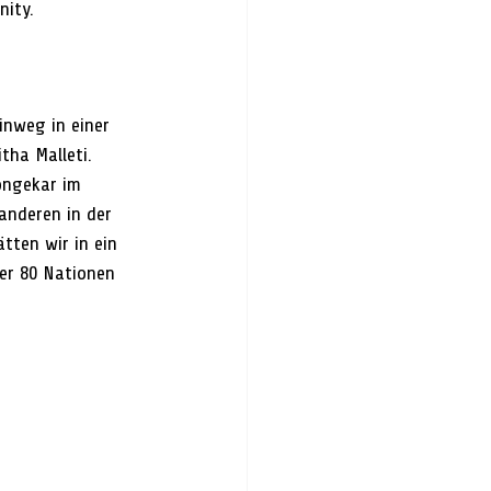
ity. 
inweg in einer 
ha Malleti. 
ongekar im 
 anderen in der 
tten wir in ein 
ber 80 Nationen 