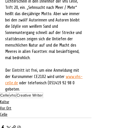
Lichterschein in den Innenhof der vhs Celle, 
Trift 20, ein. „Sehnsucht nach Meer / Mehr“ 
heißt das diesjährige Motto. Aber wie immer 
bei den zwölf Autorinnen und Autoren bleibt 
die Idylle von weißem Sand und 
Sonnenuntergang schnell auf der Strecke und 
stattdessen zeigen sich die Untiefen der 
menschlichen Natur auf und die Macht des 
Meeres in allen Facetten: mal besänftigend, 
mal bedrohlich. 
Der Eintritt ist frei, um eine Anmeldung mit 
der Kursnummer CE2102 wird unter 
www.vhs-
celle.de
 oder telefonisch (051419 92 98 0 
gebeten.
Celle
vhs
Creative Writer
Kultur
Vor Ort
Celle