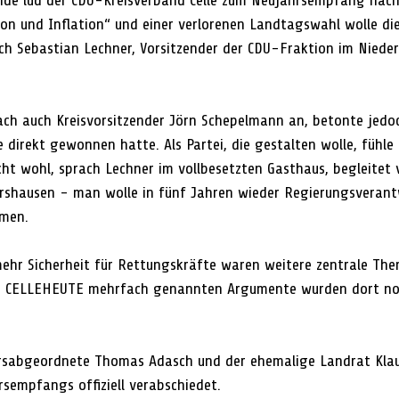
e lud der CDU-Kreisverband Celle zum Neujahrsempfang nach 
ion und Inflation“ und einer verlorenen Landtagswahl wolle die
ach Sebastian Lechner, Vorsitzender der CDU-Fraktion im Niede
ach auch Kreisvorsitzender Jörn Schepelmann an, betonte jedoc
se direkt gewonnen hatte. Als Partei, die gestalten wolle, fühle
cht wohl, sprach Lechner im vollbesetzten Gasthaus, begleitet 
rshausen - man wolle in fünf Jahren wieder Regierungsverant
hmen.
ehr Sicherheit für Rettungskräfte waren weitere zentrale Th
in CELLEHEUTE mehrfach genannten Argumente wurden dort no
sabgeordnete Thomas Adasch und der ehemalige Landrat Klau
empfangs offiziell verabschiedet. 