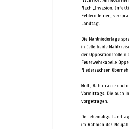
NIENHOF. Am Wochenend
Nach „Invasion, Infekt
Fehlern lernen, verspr
Landtag.
Die Wahlniederlage spr
in Celle beide Wahlkrei
der Oppositionsrolle ni
Feuerwehrkapelle Oppe
Niedersachsen überne
Wolf, Bahntrasse und m
Vormittags. Die auch 
vorgetragen. 
Der ehemalige Landtag
im Rahmen des Neujahrs