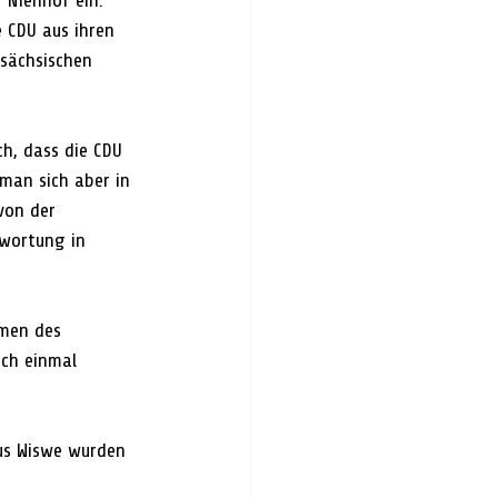
Nienhof ein. 
 CDU aus ihren 
rsächsischen 
h, dass die CDU 
 man sich aber in 
von der 
wortung in 
emen des 
ch einmal 
s Wiswe wurden 