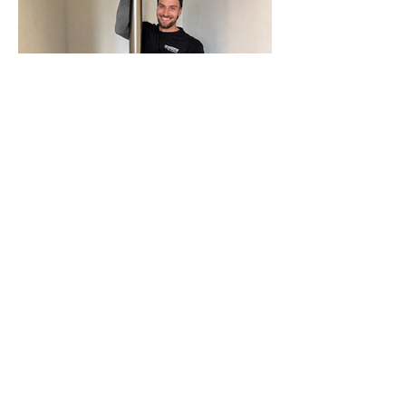
N-Joy-Challenge in Celle: Moderator
rutscht 143 Mal die Feuerwehrstange
runter