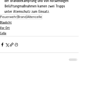
der Brandbekämpfung und von notwendigen 
Belüftungmaßnahmen kamen zwei Trupps 
unter Atemschutz zum Einsatz.
Feuerwehr
Brand
Altencelle
Blaulicht
Vor Ort
Celle