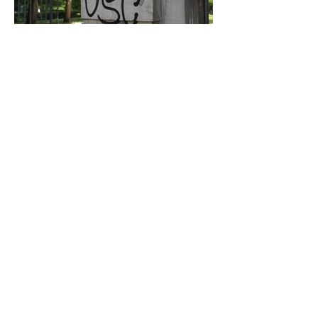
Graffiti in Celle entfernen: Das kostet es
den Steuerzahler