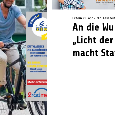
Extern
29. Apr.
2 Min. Lesezei
An die Wu
„Licht de
macht Stat