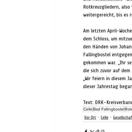
Rotkreuzgliedern, also
weitergereicht, bis es 
Am letzten April-Woche
dem Schloss, um mitzuer
den Händen von Johanna
Fallingbostel entgegen
gekommen war. „Ihr sei
die sich zuvor auf dem 
„Wir feiern in diesem J
dieser Jahrestag began
Text: DRK-Kreisverband
Celle
Bad Fallingbostel
Rot
Vor Ort
Celle
Gesellscha