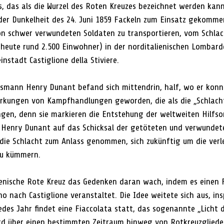
s, das als die Wurzel des Roten Kreuzes bezeichnet werden kann
er Dunkelheit des 24. Juni 1859 Fackeln zum Einsatz gekommen 
on schwer verwundeten Soldaten zu transportieren, vom Schlac
(heute rund 2.500 Einwohner) in der norditalienischen Lombarde
instadt Castiglione della Stiviere.
smann Henry Dunant befand sich mittendrin, half, wo er konnte
rkungen von Kampfhandlungen geworden, die als die „Schlacht
ingen, denn sie markieren die Entstehung der weltweiten Hilfso
 Henry Dunant auf das Schicksal der getöteten und verwundet
ie Schlacht zum Anlass genommen, sich zukünftig um die verl
zu kümmern.
lienische Rote Kreuz das Gedenken daran wach, indem es einen F
no nach Castiglione veranstaltet. Die Idee weitete sich aus, ins
edes Jahr findet eine Fiaccolata statt, das sogenannte „Licht
rd über einen bestimmten Zeitraum hinweg von Rotkreuzgliede