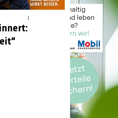
innert:
eit“