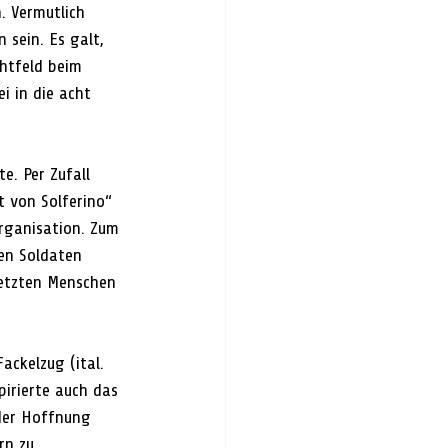
. Vermutlich 
sein. Es galt, 
htfeld beim 
i in die acht 
. Per Zufall 
 von Solferino“ 
rganisation. Zum 
en Soldaten 
etzten Menschen 
ackelzug (ital. 
pirierte auch das 
 der Hoffnung 
rn zu 