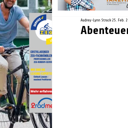
Audrey-Lynn Struck
25. Feb. 
Abenteuer