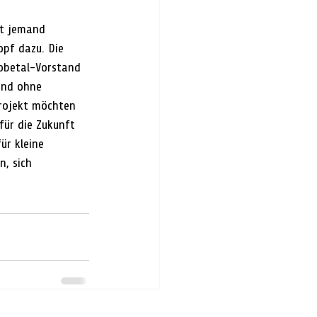
et jemand 
pf dazu. Die 
obetal-Vorstand 
und ohne 
rojekt möchten 
für die Zukunft 
ür kleine 
, sich 