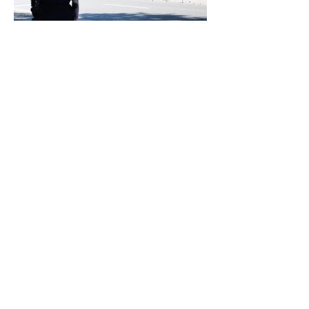
Laserpistole und Verkehrserziehung: Mit
der Polizei Celle auf Temposünder-Jagd