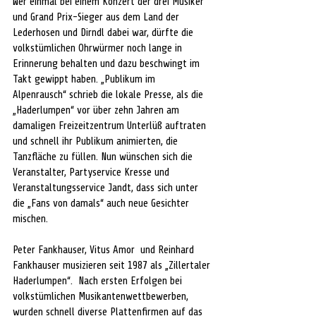
Wer einmal bei einem Konzert der drei Musiker 
und Grand Prix-Sieger aus dem Land der 
Lederhosen und Dirndl dabei war, dürfte die 
volkstümlichen Ohrwürmer noch lange in 
Erinnerung behalten und dazu beschwingt im 
Takt gewippt haben. „Publikum im 
Alpenrausch“ schrieb die lokale Presse, als die 
„Haderlumpen“ vor über zehn Jahren am 
damaligen Freizeitzentrum Unterlüß auftraten 
und schnell ihr Publikum animierten, die 
Tanzfläche zu füllen. Nun wünschen sich die 
Veranstalter, Partyservice Kresse und 
Veranstaltungsservice Jandt, dass sich unter 
die „Fans von damals“ auch neue Gesichter 
mischen. 
Peter Fankhauser, Vitus Amor  und Reinhard 
Fankhauser musizieren seit 1987 als „Zillertaler 
Haderlumpen“.  Nach ersten Erfolgen bei 
volkstümlichen Musikantenwettbewerben, 
wurden schnell diverse Plattenfirmen auf das 