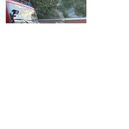
Feuer in ehemaliger Gaststätte: Dach
muss für Löscharbeiten geöffnet werden