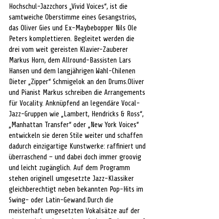
Hochschul-Jazzchors „Vivid Voices“, ist die 
samtweiche Oberstimme eines Gesangstrios, 
das Oliver Gies und Ex-Maybebopper Nils Ole 
Peters komplettieren. Begleitet werden die 
drei vom weit gereisten Klavier-Zauberer 
Markus Horn, dem Allround-Bassisten Lars 
Hansen und dem langjährigen Wahl-Chilenen 
Dieter „Zipper“ Schmigelok an den Drums.Oliver 
und Pianist Markus schreiben die Arrangements 
für Vocality. Anknüpfend an legendäre Vocal-
Jazz-Gruppen wie „Lambert, Hendricks & Ross“, 
„Manhattan Transfer“ oder „New York Voices“ 
entwickeln sie deren Stile weiter und schaffen 
dadurch einzigartige Kunstwerke: raffiniert und 
überraschend – und dabei doch immer groovig 
und leicht zugänglich. Auf dem Programm 
stehen originell umgesetzte Jazz-Klassiker 
gleichberechtigt neben bekannten Pop-Hits im 
Swing- oder Latin-Gewand.Durch die 
meisterhaft umgesetzten Vokalsätze auf der 