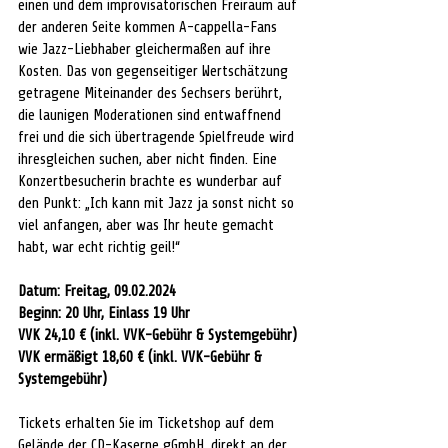
einen und dem improvisatorischen Freiraum auf 
der anderen Seite kommen A-cappella-Fans 
wie Jazz-Liebhaber gleichermaßen auf ihre 
Kosten. Das von gegenseitiger Wertschätzung 
getragene Miteinander des Sechsers berührt, 
die launigen Moderationen sind entwaffnend 
frei und die sich übertragende Spielfreude wird 
ihresgleichen suchen, aber nicht finden. Eine 
Konzertbesucherin brachte es wunderbar auf 
den Punkt: „Ich kann mit Jazz ja sonst nicht so 
viel anfangen, aber was Ihr heute gemacht 
habt, war echt richtig geil!“
Datum: Freitag, 09.02.2024 
Beginn: 20 Uhr, Einlass 19 Uhr 
VVK 24,10 € (inkl. VVK-Gebühr & Systemgebühr)
VVK ermäßigt 18,60 € (inkl. VVK-Gebühr & 
Systemgebühr)
Tickets erhalten Sie im Ticketshop auf dem 
Gelände der CD-Kaserne gGmbH, direkt an der 