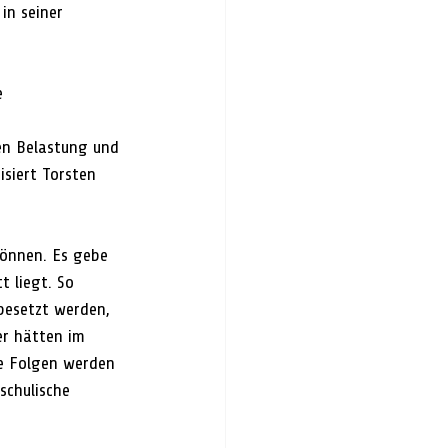
in seiner 
e 
en Belastung und 
isiert Torsten 
können. Es gebe 
t liegt. So 
 besetzt werden, 
er hätten im 
ie Folgen werden 
schulische 