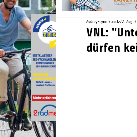
Audrey-Lynn Struck
22. Aug. 
VNL: "Unt
dürfen ke