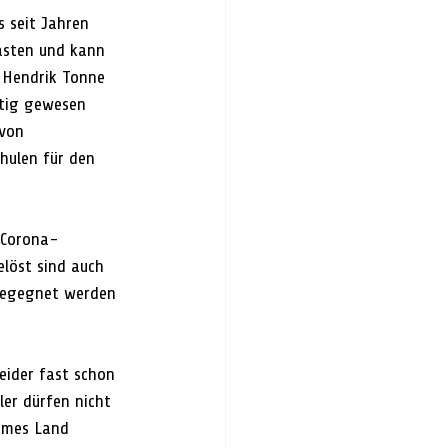
 seit Jahren 
lasten und kann 
t Hendrik Tonne 
ötig gewesen 
 von 
hulen für den 
 Corona-
elöst sind auch 
begegnet werden 
eider fast schon 
er dürfen nicht 
armes Land 