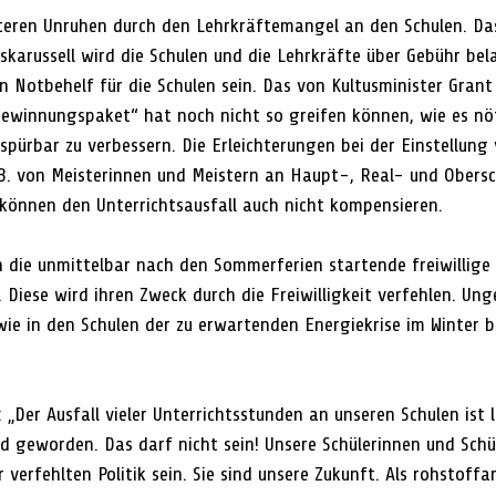
eren Unruhen durch den Lehrkräftemangel an den Schulen. Das
skarussell wird die Schulen und die Lehrkräfte über Gebühr be
in Notbehelf für die Schulen sein. Das von Kultusminister Gran
-Gewinnungspaket“ hat noch nicht so greifen können, wie es n
spürbar zu verbessern. Die Erleichterungen bei der Einstellung
 B. von Meisterinnen und Meistern an Haupt-, Real- und Obersc
 können den Unterrichtsausfall auch nicht kompensieren. 
n die unmittelbar nach den Sommerferien startende freiwillige
. Diese wird ihren Zweck durch die Freiwilligkeit verfehlen. Ung
ie in den Schulen der zu erwartenden Energiekrise im Winter 
Der Ausfall vieler Unterrichtsstunden an unseren Schulen ist l
 geworden. Das darf nicht sein! Unsere Schülerinnen und Schül
 verfehlten Politik sein. Sie sind unsere Zukunft. Als rohstoff