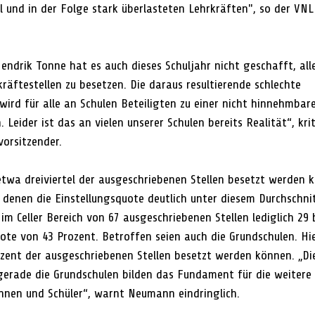
 und in der Folge stark überlasteten Lehrkräften", so der VNL 
endrik Tonne hat es auch dieses Schuljahr nicht geschafft, all
äftestellen zu besetzen. Die daraus resultierende schlechte 
wird für alle an Schulen Beteiligten zu einer nicht hinnehmbar
 Leider ist das an vielen unserer Schulen bereits Realität“, krit
rsitzender. 
etwa dreiviertel der ausgeschriebenen Stellen besetzt werden 
 denen die Einstellungsquote deutlich unter diesem Durchschnit
im Celler Bereich von 67 ausgeschriebenen Stellen lediglich 29
uote von 43 Prozent. Betroffen seien auch die Grundschulen. Hi
rozent der ausgeschriebenen Stellen besetzt werden können. „D
gerade die Grundschulen bilden das Fundament für die weitere 
innen und Schüler“, warnt Neumann eindringlich. 