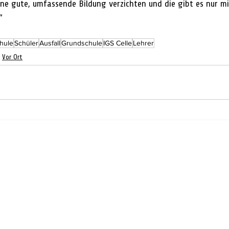
ine gute, umfassende Bildung verzichten und die gibt es nur mi
“ 
hule
Schüler
Ausfall
Grundschule
IGS Celle
Lehrer
Vor Ort