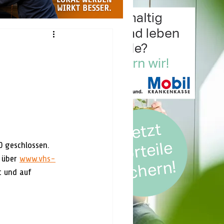
20 geschlossen. 
 über 
www.vhs-
t und auf 