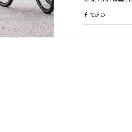
Vor Ort
Celle
Gesellscha