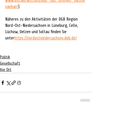
www.instagram.com/dgb_nds_bremen_sachse
nanhalt
).
Näheres zu den Aktivitäten der DGB Region 
Nord-Ost-Niedersachsen in Lüneburg, Celle, 
Lüchow, Uelzen und Soltau finden Sie 
unter
https://nordostniedersachsen.dgb.de/
Politik
Gesellschaft
Vor Ort