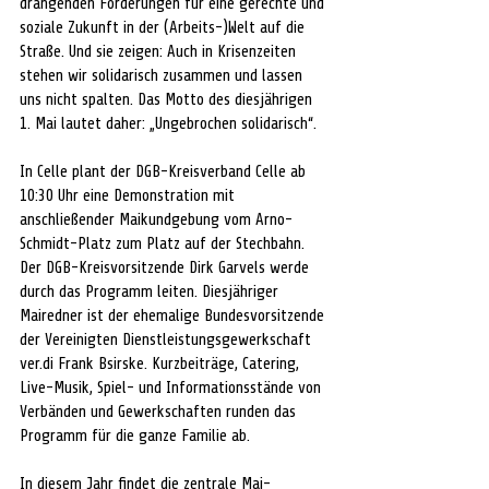
drängenden Forderungen für eine gerechte und 
soziale Zukunft in der (Arbeits-)Welt auf die 
Straße. Und sie zeigen: Auch in Krisenzeiten 
stehen wir solidarisch zusammen und lassen 
uns nicht spalten. Das Motto des diesjährigen 
1. Mai lautet daher: „Ungebrochen solidarisch“.
In Celle plant der DGB-Kreisverband Celle ab 
10:30 Uhr eine Demonstration mit 
anschließender Maikundgebung vom Arno-
Schmidt-Platz zum Platz auf der Stechbahn. 
Der DGB-Kreisvorsitzende Dirk Garvels werde 
durch das Programm leiten. Diesjähriger 
Mairedner ist der ehemalige Bundesvorsitzende 
der Vereinigten Dienstleistungsgewerkschaft 
ver.di Frank Bsirske. Kurzbeiträge, Catering, 
Live-Musik, Spiel- und Informationsstände von 
Verbänden und Gewerkschaften runden das 
Programm für die ganze Familie ab.
In diesem Jahr findet die zentrale Mai-