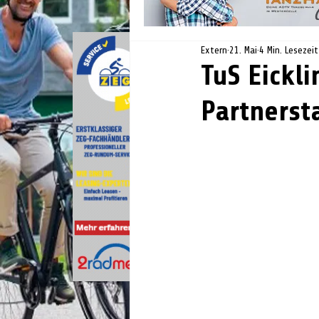
Extern
21. Mai
4 Min. Lesezeit
TuS Eickl
Partnerst