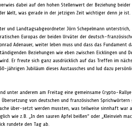
verwies dabei auf den hohen Stellenwert der Beziehung beider
er Welt, was gerade in der jetzigen Zeit wichtiger denn je ist.
ter und Landtagsabgeordneter Jörn Schepelmann unterstrich, 
ratischen Europas der beiden Urväter der deutsch-französisch
Konrad Adenauer, weiter leben muss und dass das Fundament d
ständigenden Beziehungen wie eben zwischen Eicklingen und De
wird. Er freute sich ganz ausdrücklich auf das Treffen im näch
60-jährigen Jubiläum dieses Austausches und lud dazu persönlic
d unter anderem am Freitag eine gemeinsame Crypto-Rallye d
e Übersetzung von deutschen und französischen Sprichwörtern g
rache über-setzt werden mussten, was teilweise sinnhaft war
lich wie z.B. „In den sauren Apfel beißen“ oder „Kleinvieh mac
ick rundete den Tag ab.