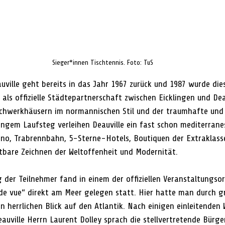
Sieger*innen Tischtennis. Foto: TuS
uville geht bereits in das Jahr 1967 zurück und 1987 wurde die
als offizielle Städtepartnerschaft zwischen Eicklingen und Deauv
achwerkhäusern im normannischen Stil und der traumhafte und 
ngem Laufsteg verleihen Deauville ein fast schon mediterrane
sino, Trabrennbahn, 5-Sterne-Hotels, Boutiquen der Extraklass
htbare Zeichnen der Weltoffenheit und Modernität. 
g der Teilnehmer fand in einem der offiziellen Veranstaltungso
t de vue“ direkt am Meer gelegen statt. Hier hatte man durch g
 herrlichen Blick auf den Atlantik. Nach einigen einleitenden
auville Herrn Laurent Dolley sprach die stellvertretende Bürge