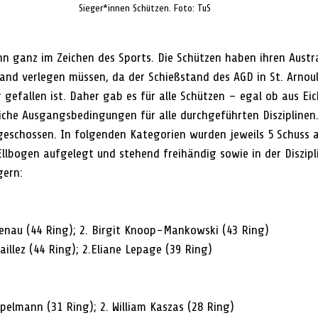
Sieger*innen Schützen. Foto: TuS
n ganz im Zeichen des Sports. Die Schützen haben ihren Austr
and verlegen müssen, da der Schießstand des AGD in St. Arnoul
gefallen ist. Daher gab es für alle Schützen – egal ob aus Eic
eiche Ausgangsbedingungen für alle durchgeführten Disziplinen
eschossen. In folgenden Kategorien wurden jeweils 5 Schuss a
llbogen aufgelegt und stehend freihändig sowie in der Diszipli
gern:
ebenau (44 Ring); 2. Birgit Knoop-Mankowski (43 Ring)
Baillez (44 Ring); 2.Eliane Lepage (39 Ring)
epelmann (31 Ring); 2. William Kaszas (28 Ring)