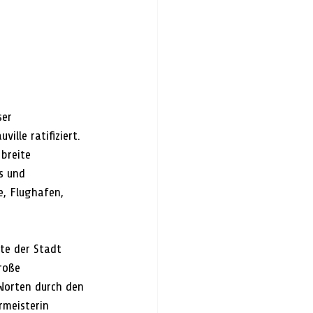
ser 
ille ratifiziert.
breite 
s und 
e, Flughafen, 
rte der Stadt 
roße 
 Worten durch den 
rmeisterin 