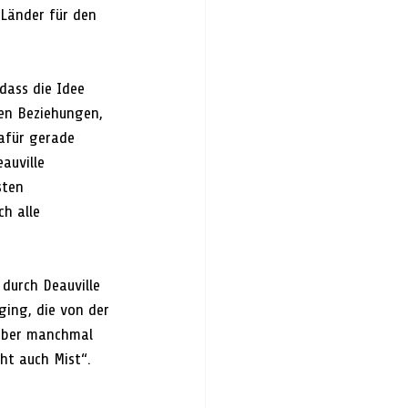
 Länder für den 
dass die Idee 
en Beziehungen, 
afür gerade 
auville 
sten
h alle 
urch Deauville 
ing, die von der 
 aber manchmal 
ht auch Mist“. 