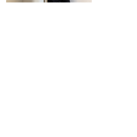
N-Joy-Challenge in Celle: Moderator
rutscht 143 Mal die Feuerwehrstange
runter