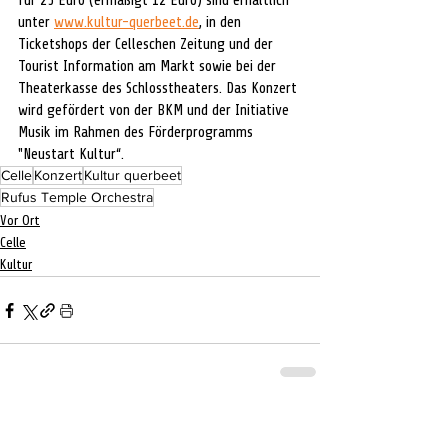
für 25 Euro (ermäßigt 12 Euro) sind erhältlich 
unter 
www.kultur-querbeet.de
, in den 
Ticketshops der Celleschen Zeitung und der 
Tourist Information am Markt sowie bei der 
Theaterkasse des Schlosstheaters. Das Konzert 
wird gefördert von der BKM und der Initiative 
Musik im Rahmen des Förderprogramms 
"Neustart Kultur“.
Celle
Konzert
Kultur querbeet
Rufus Temple Orchestra
Vor Ort
Celle
Kultur