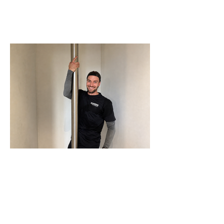
N-Joy-Challenge in Celle: Moderator
rutscht 143 Mal die Feuerwehrstange
runter