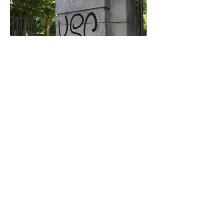
Graffiti in Celle entfernen: Das kostet es
den Steuerzahler