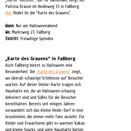
„Horror-Hochzeit“, die für Gänsehaut sorgt bei 
Patricia Krause im Heideweg 33 in Faßberg. 
Hier
 findet ihr die "Karte des Grauens".
Wann
: Nur am Halloweenabend
Wo:
 Marktweg 27, Faßberg
Eintritt
: Freiwillige Spenden
„Karte des Grauens“ in Faßberg
Auch Faßberg bietet zu Halloween eine 
Besonderheit: Die 
„Karte des Grauens“
 zeigt, 
wo überall schaurige Erlebnisse auf Besucher 
warten. Auf dieser Online-Karte tragen sich 
Haushalte ein, die an Halloween schaurig 
dekoriert sind und Süßes für die Besucher 
bereithalten. Bereits seit einigen Jahren 
verwandelt sich das kleine Heide-Dorf in eine 
Gruselmeile, die immer mehr Fans anzieht. Für 
Kinder und Erwachsene gibt es warmen Kakao 
und kleine Snacks, und viele Haushalte bieten 