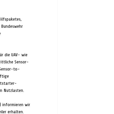
ilfspaketes, 
e Bundeswehr 
e 
für die UAV- wie 
ittliche Sensor-
 Sensor-to-
ftige 
tstarter-
n Nutzlasten.
informieren wir 
ler erhalten. 