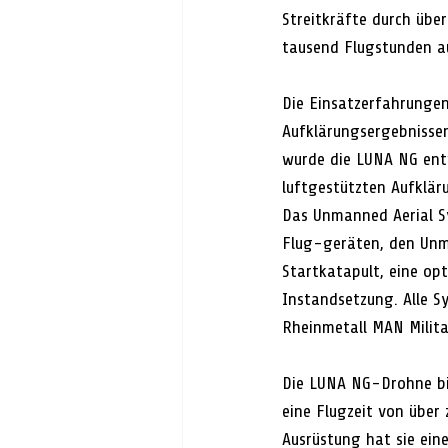
Streitkräfte durch übe
tausend Flugstunden au
Die Einsatzerfahrungen
Aufklärungsergebnissen
wurde die LUNA NG entw
luftgestützten Aufkläru
Das Unmanned Aerial S
Flug-geräten, den Unma
Startkatapult, eine op
Instandsetzung. Alle S
Rheinmetall MAN Militar
Die LUNA NG-Drohne bie
eine Flugzeit von über
Ausrüstung hat sie ein