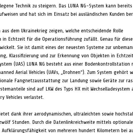
rlegene Technik zu steigern. Das LUNA NG-System kann bereits
fweisen und hat sich im Einsatz bei ausländischen Kunden ber
 aus dem Ukrainekrieg zeigen, welche entscheidende Rolle 
 in Echtzeit für die Operationsführung zufällt. Genau für dies
ickelt. Sie ist damit eines der neuesten Systeme zur unbeman
ng, Klassifizierung und zur Erkennung von Objekten in Echtzeit
ystem (UAS) LUNA NG besteht aus einer Bodenkontrollstation 
nned Aerial Vehicles (UAVs, „Drohnen“). Zum System gehört w
tionale Fangnetzausstattung zur Landung sowie Geräte zur ras
ystemanteile sind auf LKW des Typs HX mit Wechselladesystem
y Vehicles verlastet.
tet dank ihrer aerodynamischen, ultraleichten sowie hochsta
 zwölf Stunden. Durch die Datenlinkreichweite mittels optiona
e Aufklärungsfähigkeit von mehreren hundert Kilometern bei a