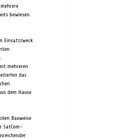
 mehrere 
eits bewiesen.
en Einsatzzweck 
nten 
.
mit mehreren 
eiterhin das 
chen 
 aus dem Hause 
bilen Bauweise 
ler SatCom-
usreichender 