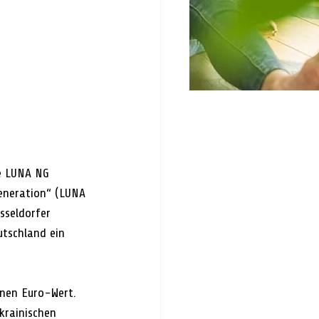
e LUNA NG 
eneration“ (LUNA 
sseldorfer 
tschland ein 
onen Euro-Wert. 
krainischen 