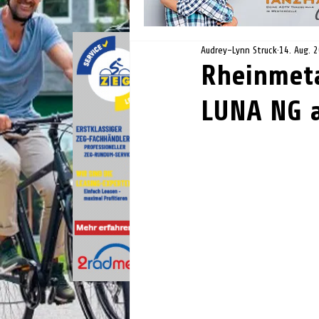
Audrey-Lynn Struck
14. Aug. 
Rheinmeta
LUNA NG a