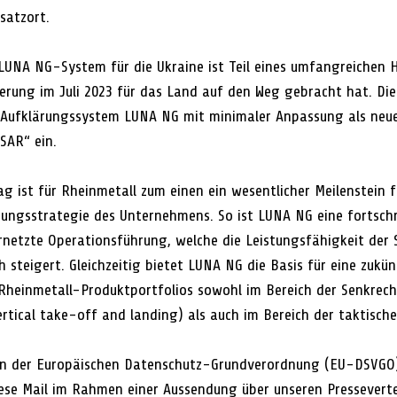
satzort.
LUNA NG-System für die Ukraine ist Teil eines umfangreichen H
erung im Juli 2023 für das Land auf den Weg gebracht hat. Di
Aufklärungssystem LUNA NG mit minimaler Anpassung als neu
SAR“ ein.
rag ist für Rheinmetall zum einen ein wesentlicher Meilenstein 
erungsstrategie des Unternehmens. So ist LUNA NG eine fortschr
netzte Operationsführung, welche die Leistungsfähigkeit der
 steigert. Gleichzeitig bietet LUNA NG die Basis für eine zukün
Rheinmetall-Produktportfolios sowohl im Bereich der Senkrech
rtical take-off and landing) als auch im Bereich der taktische
 der Europäischen Datenschutz-Grundverordnung (EU-DSVGO) 
iese Mail im Rahmen einer Aussendung über unseren Pressevertei