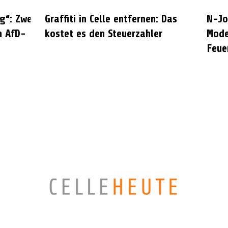
g“: Zwei
Graffiti in Celle entfernen: Das
N-Jo
n AfD-
kostet es den Steuerzahler
Mode
Feue
CELLEHEUTE – die crossmediale Online-Tageszeitung