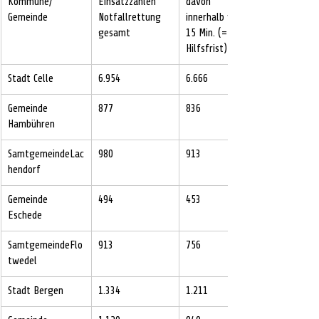
Kommune/
Einsatzzahlen
davon 
Gemeinde
Notfallrettung
innerhalb von 
gesamt
15 Min. (= 
Hilfsfrist)
Stadt Celle
6.954
6.666
Gemeinde 
877
836
Hambühren
SamtgemeindeLac
980
913
hendorf
Gemeinde 
494
453
Eschede
SamtgemeindeFlo
913
756
twedel
Stadt Bergen
1.334
1.211