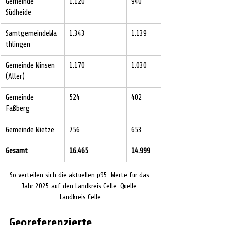
Gemeinde 
1.120
940
Südheide
SamtgemeindeWa
1.343
1.139
thlingen
Gemeinde Winsen 
1.170
1.030
(Aller)
Gemeinde 
524
402
Faßberg
Gemeinde Wietze
756
653
Gesamt
16.465
14.999
So verteilen sich die aktuellen p95-Werte für das 
Jahr 2025 auf den Landkreis Celle. Quelle: 
Landkreis Celle
Georeferenzierte 